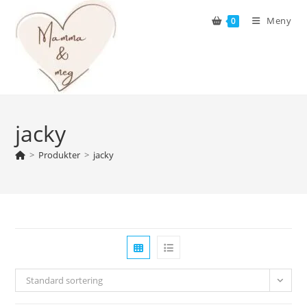
Skip
Meny
0
to
content
jacky
>
Produkter
>
jacky
Standard sortering