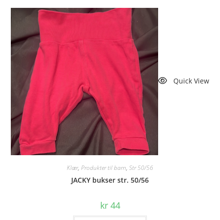
Quick View
Klær
,
Produkter til barn
,
Str 50/56
JACKY bukser str. 50/56
kr
44