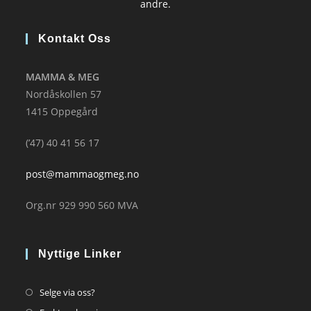
andre.
Kontakt Oss
MAMMA & MEG
Nordåskollen 57
1415 Oppegård
(’47) 40 41 56 17
post@mammaogmeg.no
Org.nr 929 990 560 MVA
Nyttige Linker
Opens
Selge via oss?
in