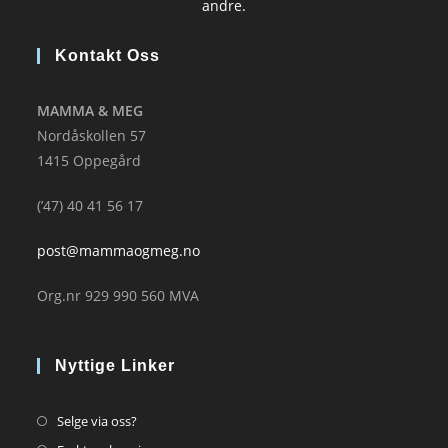
andre.
Kontakt Oss
MAMMA & MEG
Nordåskollen 57
1415 Oppegård
(’47) 40 41 56 17
post@mammaogmeg.no
Org.nr 929 990 560 MVA
Nyttige Linker
Opens
Selge via oss?
in