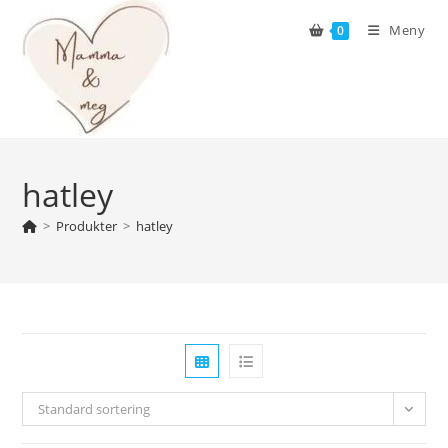
Skip
Meny
0
to
content
hatley
>
Produkter
>
hatley
Standard sortering