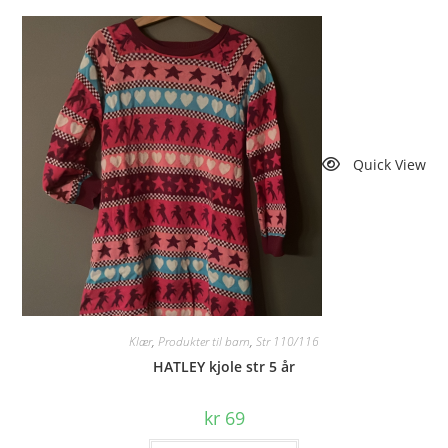
Quick View
Klær
,
Produkter til barn
,
Str 110/116
HATLEY kjole str 5 år
kr
69