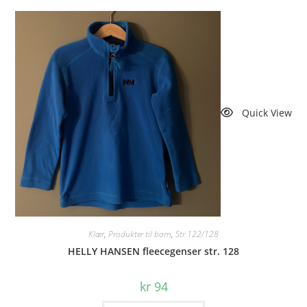
Quick View
Klær
,
Produkter til barn
,
Str 122/128
HELLY HANSEN fleecegenser str. 128
kr
94