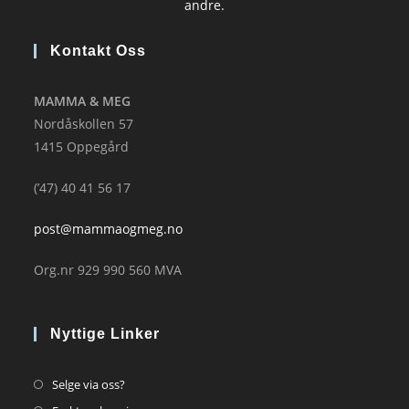
andre.
Kontakt Oss
MAMMA & MEG
Nordåskollen 57
1415 Oppegård
(’47) 40 41 56 17
post@mammaogmeg.no
Org.nr 929 990 560 MVA
Nyttige Linker
Opens
Selge via oss?
in