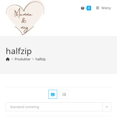
Skip
Meny
0
to
content
halfzip
>
Produkter
>
halfzip
Standard sortering