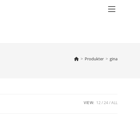
Main
Menu
>
Produkter
>
gina
VIEW:
12
24
ALL