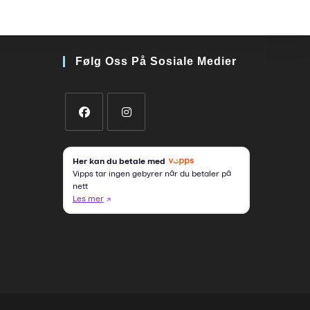
Følg Oss På Sosiale Medier
Opens
Opens
in
in
a
a
new
new
tab
tab