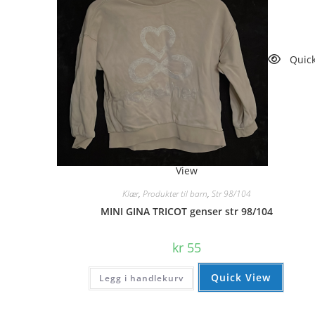
Quic
View
Klær
,
Produkter til barn
,
Str 98/104
MINI GINA TRICOT genser str 98/104
kr
55
Quick View
Legg i handlekurv