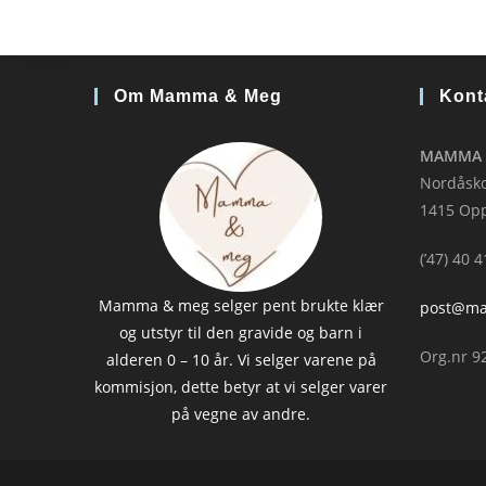
Om Mamma & Meg
Kont
MAMMA 
Nordåsko
1415 Op
(’47) 40 
Mamma & meg selger pent brukte klær
post@m
og utstyr til den gravide og barn i
Org.nr 9
alderen 0 – 10 år. Vi selger varene på
kommisjon, dette betyr at vi selger varer
på vegne av andre.