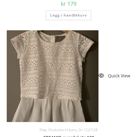
kr
179
Legg i handlekurv
Quick View
Klær
,
Produkter til barn
,
Str 122/128