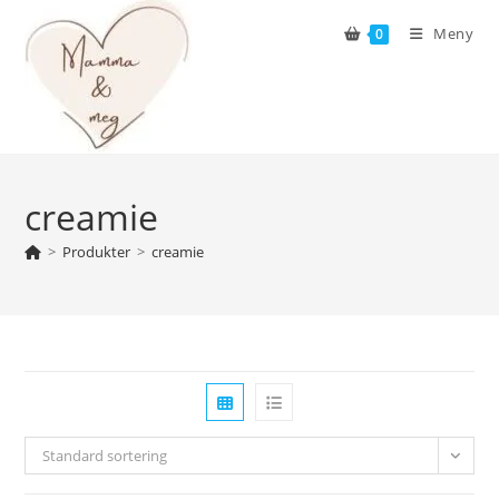
Skip
Meny
0
to
content
creamie
>
Produkter
>
creamie
Standard sortering