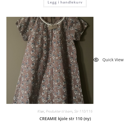
Legg i handlekurv
Quick View
Klær
,
Produkter til barn
,
Str 110/116
CREAMIE kjole str 110 (ny)