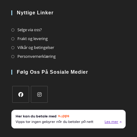
Nyttige Linker
Opens
Selge via oss?
in
Opens
Frakt og levering
a
in
Opens
Vilkår og betingelser
new
a
in
Opens
Personvernerklæring
tab
new
a
in
tab
new
a
Følg Oss På Sosiale Medier
tab
new
tab
Opens
Opens
in
in
a
a
new
new
tab
tab