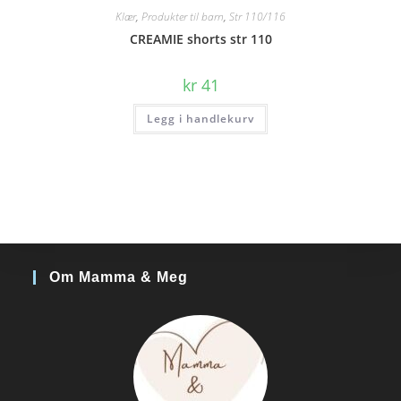
Klær
,
Produkter til barn
,
Str 110/116
CREAMIE shorts str 110
kr
41
Legg i handlekurv
Om Mamma & Meg