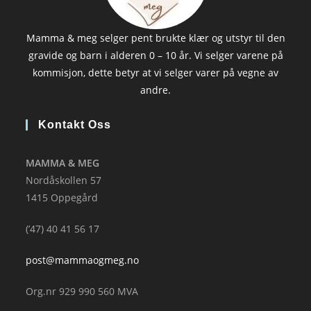
Mamma & meg selger pent brukte klær og utstyr til den
gravide og barn i alderen 0 – 10 år. Vi selger varene på
kommisjon, dette betyr at vi selger varer på vegne av
andre.
Kontakt Oss
MAMMA & MEG
Nordåskollen 57
1415 Oppegård
(’47) 40 41 56 17
post@mammaogmeg.no
Org.nr 929 990 560 MVA