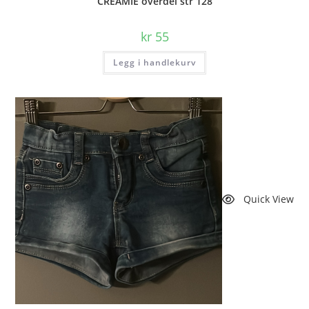
CREAMIE overdel str 128
kr
55
Legg i handlekurv
Quick View