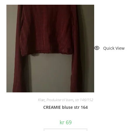
Quick View
Klær
,
Produkter til barn
,
str 146/152
CREAMIE bluse str 164
kr
69