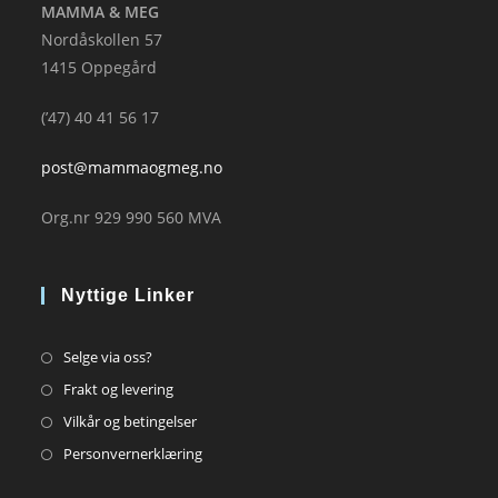
MAMMA & MEG
Nordåskollen 57
1415 Oppegård
(’47) 40 41 56 17
post@mammaogmeg.no
Org.nr 929 990 560 MVA
Nyttige Linker
Opens
Selge via oss?
in
Opens
Frakt og levering
a
in
Opens
Vilkår og betingelser
new
a
in
Opens
Personvernerklæring
tab
new
a
in