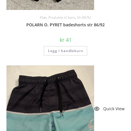
Klær
,
Produkter til barn
,
Str 86/92
POLARN O. PYRET badeshorts str 86/92
kr
41
Legg i handlekurv
Quick View