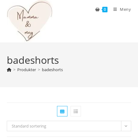
Skip
Meny
0
to
content
badeshorts
>
Produkter
>
badeshorts
Standard sortering