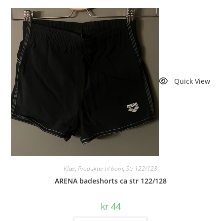
Quick View
Klær
,
Produkter til barn
,
Str 122/128
ARENA badeshorts ca str 122/128
kr
44