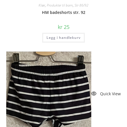
Klær
,
Produkter til barn
,
Str 86/92
HM badeshorts str. 92
kr
25
Legg i handlekurv
Quick View