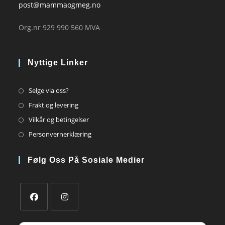
post@mammaogmeg.no
Org.nr 929 990 560 MVA
Nyttige Linker
Opens
Selge via oss?
in
Opens
Frakt og levering
a
in
Opens
Vilkår og betingelser
new
a
in
Opens
Personvernerklæring
tab
new
a
in
tab
new
a
Følg Oss På Sosiale Medier
tab
new
tab
Opens
Opens