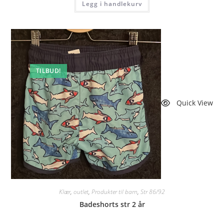
Legg i handlekurv
TILBUD!
Quick View
Klær
,
outlet
,
Produkter til barn
,
Str 86/92
Badeshorts str 2 år