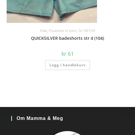
Klær
,
Produkter til barn
,
Str 98/104
QUICKSILVER badeshorts str 4 (104)
kr
61
Legg i handlekurv
Om Mamma & Meg