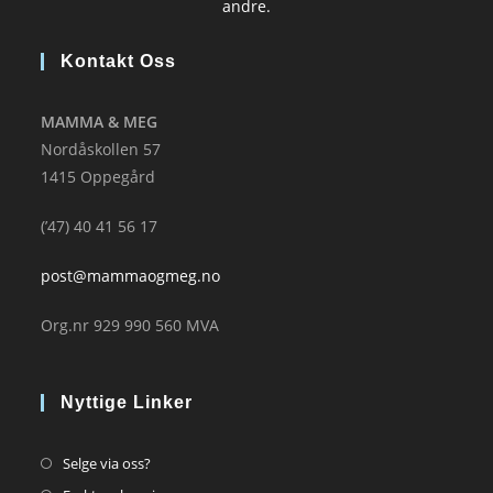
andre.
Kontakt Oss
MAMMA & MEG
Nordåskollen 57
1415 Oppegård
(’47) 40 41 56 17
post@mammaogmeg.no
Org.nr 929 990 560 MVA
Nyttige Linker
Opens
Selge via oss?
in