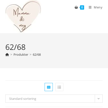
Skip
Meny
0
to
content
62/68
>
Produkter
>
62/68
Standard sortering