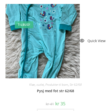
TILBUD!
Quick View
Klær
,
outlet
,
Produkter til barn
,
Str 62/68
Pysj med fot str 62/68
Opprinnelig
Nåværende
kr
35
kr
41
pris
pris
var:
er: