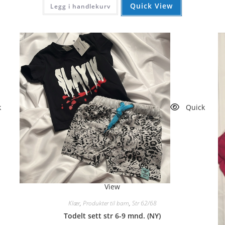
kr 49.
kr 31.
Quick View
Legg i handlekurv
k
Quick
View
Klær
,
Produkter til barn
,
Str 62/68
Todelt sett str 6-9 mnd. (NY)