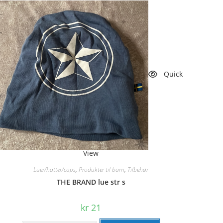
Quick
View
Luer/hatter/caps
,
Produkter til barn
,
Tilbehør
THE BRAND lue str s
kr
21