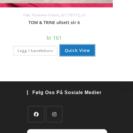
Quick View
Klær
,
Produkter til barn
,
Str 110/116
,
ull
TOM & TRINE ullsett str 6
kr
161
Quick View
Legg i handlekurv
Følg Oss På Sosiale Medier
Opens
Opens