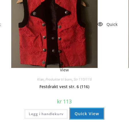
k
Quick
View
Klær
,
Produkter til barn
,
Str 110/116
Festdrakt vest str. 6 (116)
kr
113
Quick View
Legg i handlekurv