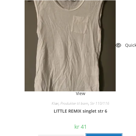
Quic
View
Klær
,
Produkter til barn
,
Str 110/116
LITTLE REMIX singlet str 6
kr
41