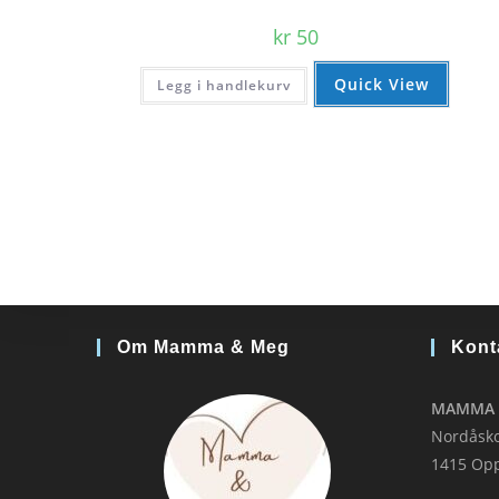
kr
50
Quick View
Legg i handlekurv
Om Mamma & Meg
Kont
MAMMA 
Nordåsko
1415 Op