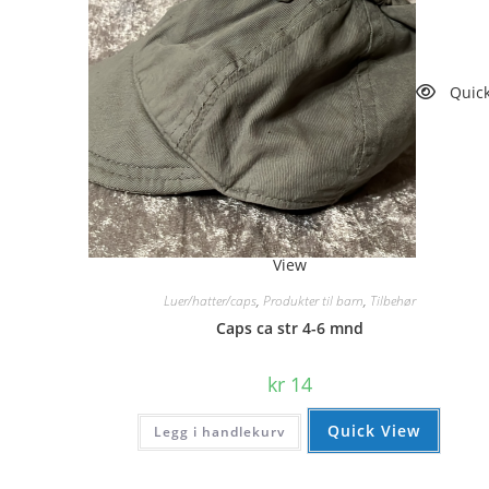
Quic
View
Luer/hatter/caps
,
Produkter til barn
,
Tilbehør
Caps ca str 4-6 mnd
kr
14
Quick View
Legg i handlekurv