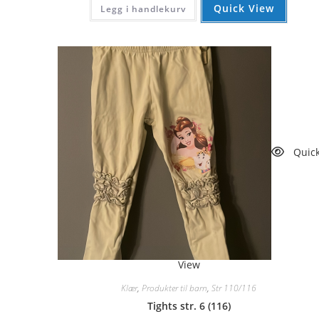
Quick View
Legg i handlekurv
Quic
View
Klær
,
Produkter til barn
,
Str 110/116
Tights str. 6 (116)