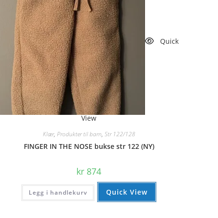
Quick
View
Klær
,
Produkter til barn
,
Str 122/128
FINGER IN THE NOSE bukse str 122 (NY)
kr
874
Quick View
Legg i handlekurv