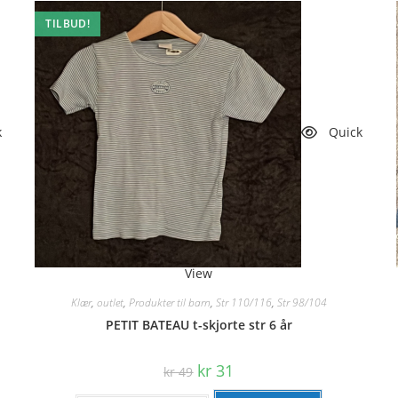
TILBUD!
k
Quick
View
Klær
,
outlet
,
Produkter til barn
,
Str 110/116
,
Str 98/104
PETIT BATEAU t-skjorte str 6 år
Opprinnelig
Nåværende
kr
31
kr
49
pris
pris
var:
er: