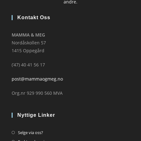
andre.
Kontakt Oss
MAMMA & MEG
Nordåskollen 57
1415 Oppegård
(’47) 40 41 56 17
post@mammaogmeg.no
Org.nr 929 990 560 MVA
Nyttige Linker
Opens
Selge via oss?
in