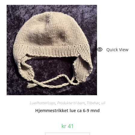
Quick View
Luer/hatter/caps
,
Produkter til barn
,
Tilbehør
,
ull
Hjemmestrikket lue ca 6-9 mnd
kr
41