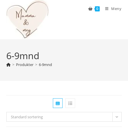
Skip
Meny
0
to
content
6-9mnd
>
Produkter
>
6-9mnd
Standard sortering