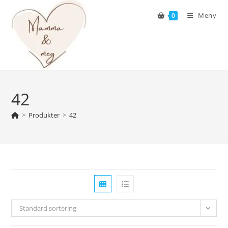
Skip
Meny
0
to
content
42
>
Produkter
>
42
Standard sortering