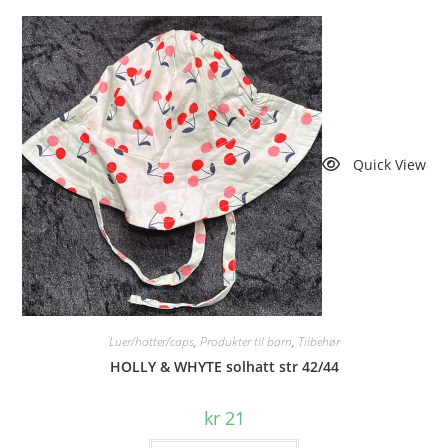
Quick View
Luer/hatter/caps
,
Produkter til barn
,
Tilbehør
HOLLY & WHYTE solhatt str 42/44
kr
21