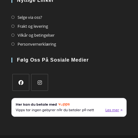
Nyttige Linker
Opens
Selge via oss?
in
Opens
Frakt og levering
a
in
Opens
Vilkår og betingelser
new
a
in
Opens
Personvernerklæring
tab
new
a
in
tab
new
a
Følg Oss På Sosiale Medier
tab
new
tab
Opens
Opens
in
in
a
a
new
new
tab
tab