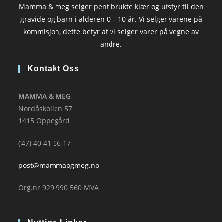
Mamma & meg selger pent brukte klær og utstyr til den
gravide og barn i alderen 0 – 10 år. Vi selger varene på
kommisjon, dette betyr at vi selger varer på vegne av
andre.
Kontakt Oss
MAMMA & MEG
Nordåskollen 57
1415 Oppegård
(’47) 40 41 56 17
post@mammaogmeg.no
Org.nr 929 990 560 MVA