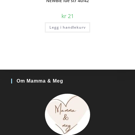
NEWBIE lue str 40/42
kr
21
Legg i handlekurv
Om Mamma & Meg