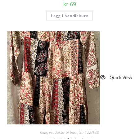
kr
69
Legg i handlekurv
Quick View
Klær
,
Produkter til barn
,
Str 122/128