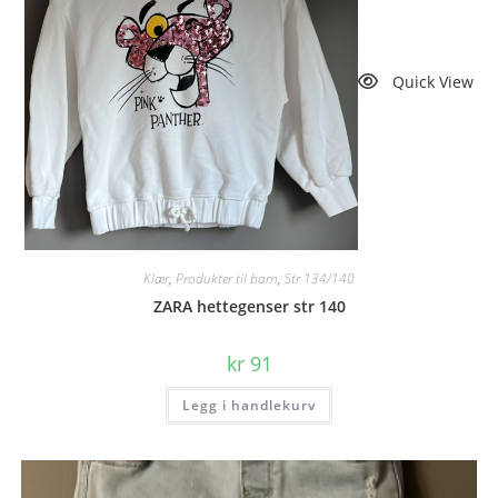
Quick View
Klær
,
Produkter til barn
,
Str 134/140
ZARA hettegenser str 140
kr
91
Legg i handlekurv