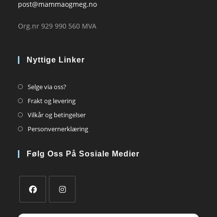
post@mammaogmeg.no
Org.nr 929 990 560 MVA
Nyttige Linker
Opens
Selge via oss?
in
Opens
Frakt og levering
a
in
Opens
Vilkår og betingelser
new
a
in
Opens
Personvernerklæring
tab
new
a
in
tab
new
a
Følg Oss På Sosiale Medier
tab
new
tab
Opens
Opens