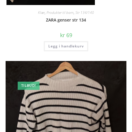
Klær
,
Produkter til barn
,
Str 134/140
ZARA genser str 134
kr
69
Legg i handlekurv
TILBUD!