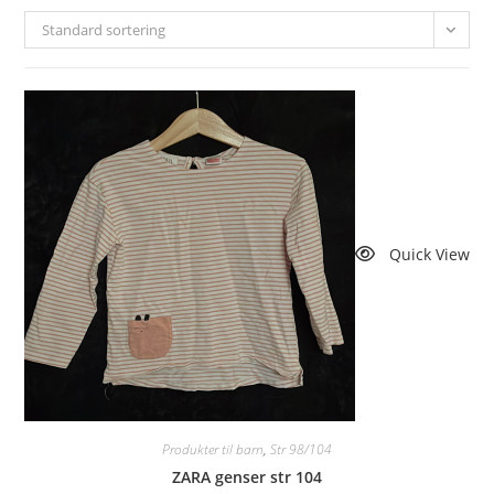
Standard sortering
Quick View
Produkter til barn
,
Str 98/104
ZARA genser str 104