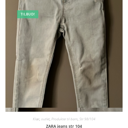
TILBUD!
Quick View
Klær
,
outlet
,
Produkter til barn
,
Str 98/104
ZARA jeans str 104