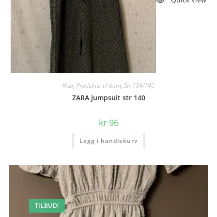
Klær
,
Produkter til barn
,
Str 134/140
ZARA jumpsuit str 140
kr
96
Legg i handlekurv
TILBUD!