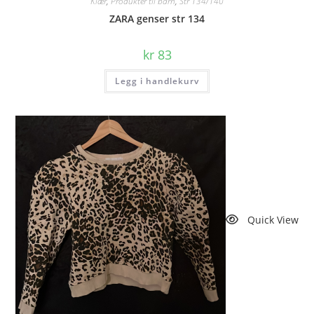
Klær
,
Produkter til barn
,
Str 134/140
ZARA genser str 134
kr
83
Legg i handlekurv
Quick View