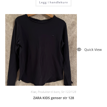
Legg i handlekurv
kr 96.
kr 81.
Quick View
Klær
,
Produkter til barn
,
Str 122/128
ZARA KIDS genser str 128