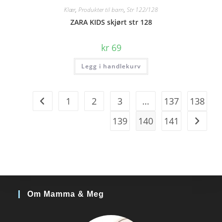
Klær
,
Produkter til barn
,
Str 122/128
ZARA KIDS skjørt str 128
kr
69
Legg i handlekurv
1
2
3
…
137
138
139
140
141
Om Mamma & Meg