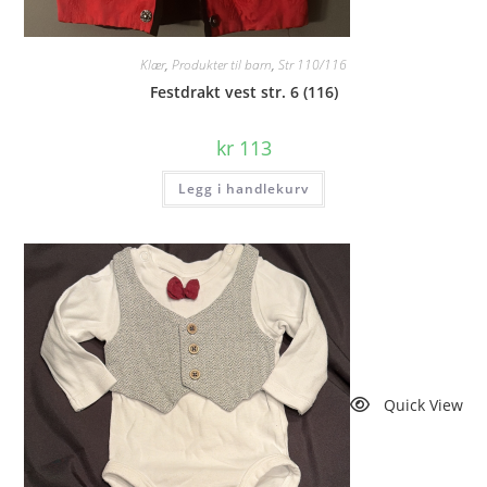
Klær
,
Produkter til barn
,
Str 110/116
Festdrakt vest str. 6 (116)
kr
113
Legg i handlekurv
Quick View