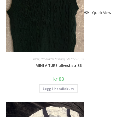
Quick View
Klær
,
Produkter til barn
,
Str 86/92
,
ull
MINI A TURE ullvest str 86
kr
83
Legg i handlekurv