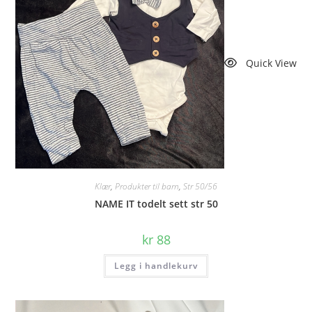
Quick View
Klær
,
Produkter til barn
,
Str 50/56
NAME IT todelt sett str 50
kr
88
Legg i handlekurv