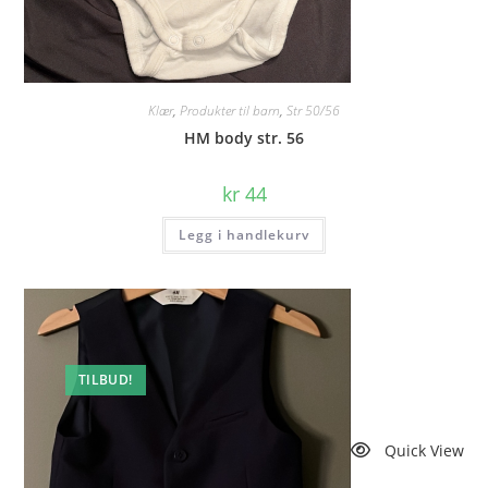
Klær
,
Produkter til barn
,
Str 50/56
HM body str. 56
kr
44
Legg i handlekurv
TILBUD!
Quick View