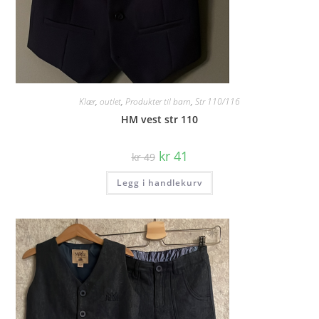
Klær
,
outlet
,
Produkter til barn
,
Str 110/116
HM vest str 110
Opprinnelig
Nåværende
kr
41
kr
49
pris
pris
var:
er:
Legg i handlekurv
kr 49.
kr 41.