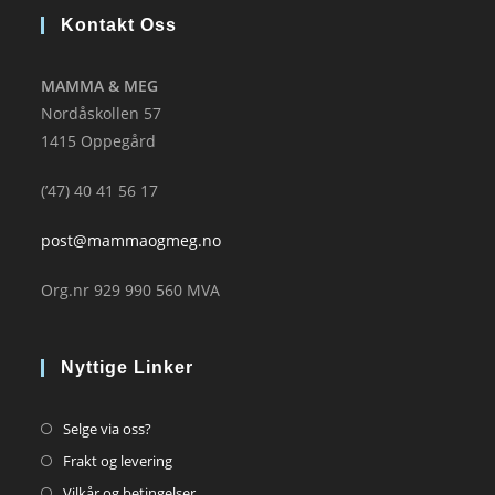
Kontakt Oss
MAMMA & MEG
Nordåskollen 57
1415 Oppegård
(’47) 40 41 56 17
post@mammaogmeg.no
Org.nr 929 990 560 MVA
Nyttige Linker
Opens
Selge via oss?
in
Opens
Frakt og levering
a
in
Opens
Vilkår og betingelser