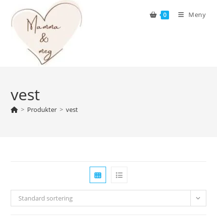
Skip
Meny
0
to
content
vest
>
Produkter
>
vest
Standard sortering