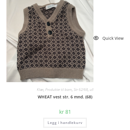
Quick View
Klær
,
Produkter til barn
,
Str 62/68
,
ull
WHEAT vest str. 6 mnd. (68)
kr
81
Legg i handlekurv