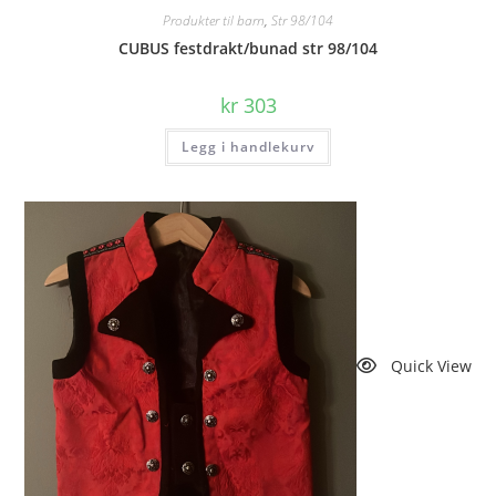
Produkter til barn
,
Str 98/104
CUBUS festdrakt/bunad str 98/104
kr
303
Legg i handlekurv
Quick View