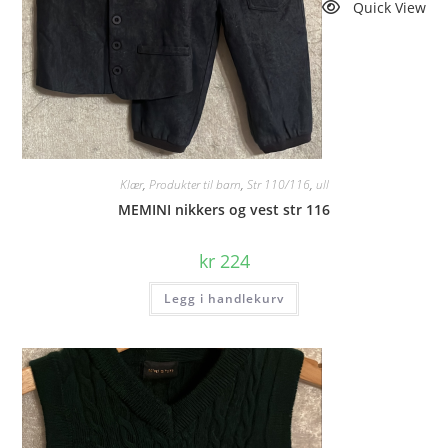
Quick View
Klær
,
Produkter til barn
,
Str 110/116
,
ull
MEMINI nikkers og vest str 116
kr
224
Legg i handlekurv